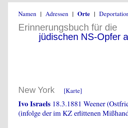
Orte
Namen
|
Adressen
|
|
Deportatio
Erinnerungsbuch für die
jüdischen NS-Opfer au
New York
[Karte]
Ivo Israels
18.3.1881 Weener (Ostfri
(infolge der im KZ erlittenen Mißhan