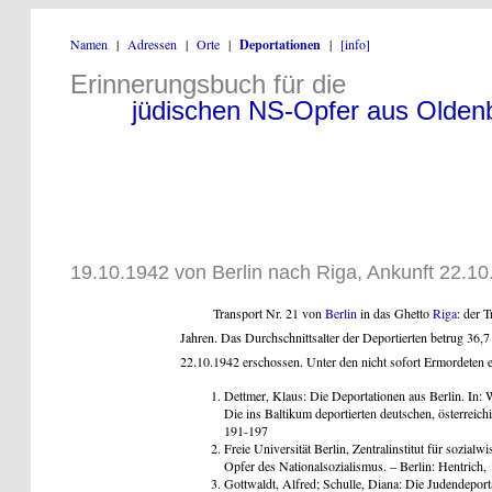
Namen
|
Adressen
|
Orte
|
Deportationen
|
[info]
Erinnerungsbuch für die
jüdischen NS-Opfer aus Olden
19.10.1942 von Berlin nach Riga, Ankunft 22
Transport Nr. 21 von
Berlin
in das Ghetto
Riga
: der 
Jahren. Das Durchschnittsalter der Deportierten betrug 36,
22.10.1942 erschossen. Unter den nicht sofort Ermordete
Dettmer, Klaus: Die Deportationen aus Berlin. In: 
Die ins Baltikum deportierten deutschen, österrei
191-197
Freie Universität Berlin, Zentralinstitut für sozia
Opfer des Nationalsozialismus. – Berlin: Hentrich,
Gottwaldt, Alfred; Schulle, Diana: Die Judendepo