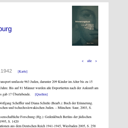
burg
<
alle
>
.10.1942
[Karte]
Transport umfasste 963 Juden, darunter 209 Kinder im Alter bis zu 15
7 Jahre. Bis auf 81 Männer wurden alle Deportierten nach der Ankunft am
n es gab 17 Überlebende.
[Quellen]
Wolfgang Scheffler und Diana Schulle (Bearb.): Buch der Erinnerung.
chischen und tschechoslowakischen Juden. – München: Saur, 2003, S.
lwissenschaftliche Forschung (Hg.): Gedenkbuch Berlins der jüdischen
 1995, S. 1420
rtationen aus dem Deutschen Reich 1941-1945, Wiesbaden 2005, S. 258