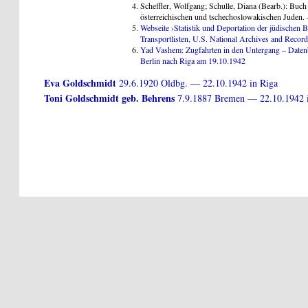
Scheffler, Wolfgang; Schulle, Diana (Bearb.): Buch
österreichischen und tschechoslowakischen Juden.
Webseite ›Statistik und Deportation der jüdischen 
Transportlisten, U.S. National Archives and Recor
Yad Vashem: Zugfahrten in den Untergang – Daten
Berlin nach Riga am 19.10.1942
Eva Goldschmidt
29.6.1920 Oldbg. — 22.10.1942 in Riga
Toni Goldschmidt geb. Behrens
7.9.1887 Bremen — 22.10.1942 