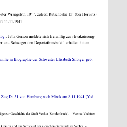
später Wrangelstr. 10’’’, zuletzt Rutschbahn 15’ (bei Horwitz)
ft 11.11.1941
dbg.
; Jutta Gerson meldete sich freiwillig zur ›Evakuierung‹
 und Schwager den Deportationsbefehl erhalten hatten
ilie in Biographie der Schwester Elisabeth Silbiger geb.
rt Zug Da 51 von Hamburg nach Minsk am 8.11.1941 (Yad
räge zur Geschichte der Stadt Vechta (Sonderdruck). – Vechta: Vechtaer
n Gerson und das Schicksal der jüdischen Gemeinde zu Vechta. –