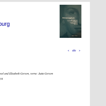
burg
<
alle
>
osel und Elisabeth Gerson, vorne: Jutta Gerson
934