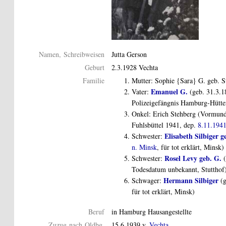
Namen, Schreibweisen
Jutta Gerson
Geburt
2.3.1928 Vechta
Familie
Mutter: Sophie {Sara} G. geb. S
Emanuel G.
Vater:
(geb. 31.3.1
Polizeigefängnis Hamburg-Hütte
Onkel: Erich Stehberg (Vormund
Fuhlsbüttel 1941, dep.
8.11.194
Elisabeth Silbiger g
Schwester:
n. Minsk
, für tot erklärt, Minsk)
Rosel Levy geb. G.
Schwester:
(
Todesdatum unbekannt, Stutthof
Hermann Silbiger
Schwager:
(g
für tot erklärt, Minsk)
Beruf
in Hamburg Hausangestellte
Zuzug nach Oldbg.
15.6.1939 v.
Vechta