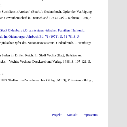
J.
er Suchdienst (Arolsen) (Bearb.): Gedenkbuch. Opfer der Verfolgung
schen Gewaltherrschaft in Deutschland 1933-1945. – Koblenz, 1986, S.
Stadt Oldenburg i.O. ansässigen jüdischen Familien. Herkunft,
sal. In: Oldenburger Jahrbuch Bd. 71 (1971), S. 31-78, S. 54
r jüdische Opfer des Nationalsozialismus. Gedenkbuch. – Hamburg:
r Juden im Dritten Reich. In: Stadt Vechta (Hg.), Beiträge zur
ck). – Vechta: Vechtaer Druckerei und Verlag, 1988, S. 107-121, S.
A 2
 1939 Stadtarchiv-Zwischenarchiv Oldbg., MF 3), Polizeiamt Oldbg.,
Projekt
|
Kontakt
|
Impressum