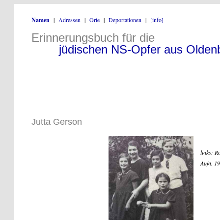
Namen
|
Adressen
|
Orte
|
Deportationen
|
[info]
Erinnerungsbuch für die
jüdischen NS-Opfer aus Olden
Jutta Gerson
links: R
Aufn. 1