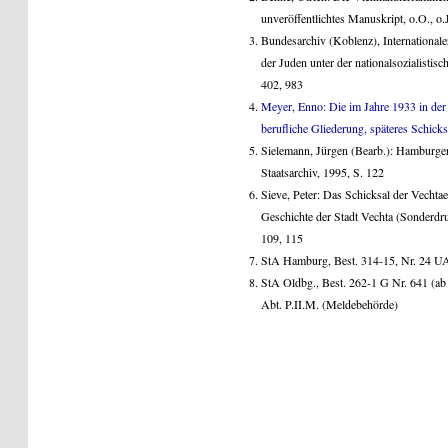
unveröffentlichtes Manuskript, o.O., o.
Bundesarchiv (Koblenz), International
der Juden unter der nationalsozialisti
402, 983
Meyer, Enno: Die im Jahre 1933 in der 
berufliche Gliederung, späteres Schick
Sielemann, Jürgen (Bearb.): Hamburge
Staatsarchiv, 1995, S. 122
Sieve, Peter: Das Schicksal der Vechtae
Geschichte der Stadt Vechta (Sonderdru
109, 115
StA Hamburg, Best. 314-15, Nr. 24 U
StA Oldbg., Best. 262-1 G Nr. 641 (ab
Abt. P.II.M. (Meldebehörde)