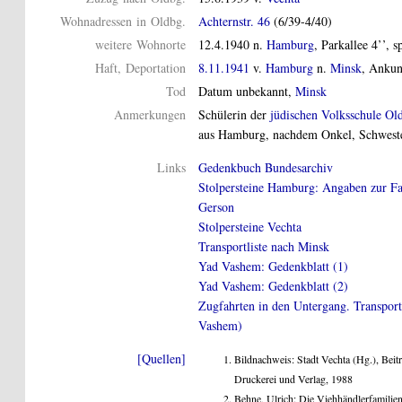
Wohnadressen in Oldbg.
Achternstr. 46
(6/39-4/40)
weitere Wohnorte
12.4.1940 n.
Hamburg
, Parkallee 4’’, 
Haft, Deportation
8.11.1941
v.
Hamburg
n.
Minsk
, Ankun
Tod
Datum unbekannt,
Minsk
Anmerkungen
Schülerin der
jüdischen Volksschule Ol
aus Hamburg, nachdem Onkel, Schwester
Links
Gedenkbuch Bundesarchiv
Stolpersteine Hamburg: Angaben zur Fam
Gerson
Stolpersteine Vechta
Transportliste nach Minsk
Yad Vashem: Gedenkblatt (1)
Yad Vashem: Gedenkblatt (2)
Zugfahrten in den Untergang. Transpo
Vashem)
[Quellen]
Bildnachweis: Stadt Vechta (Hg.), Beit
Druckerei und Verlag, 1988
Behne, Ulrich: Die Viehhändlerfamilie